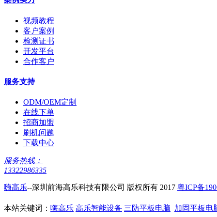
视频教程
客户案例
检测证书
开发平台
合作客户
服务支持
ODM/OEM定制
在线下单
招商加盟
刷机问题
下载中心
服务热线：
13322986335
嗨高乐
--深圳前海高乐科技有限公司 版权所有 2017
粤ICP备190
本站关键词：
嗨高乐
高乐智能设备
三防平板电脑
加固平板电