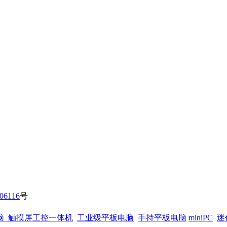
06116
号
脑
触摸屏工控一体机
工业级平板电脑
手持平板电脑
miniPC
迷