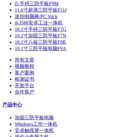
i5 手持三防平板F9M
11.6寸超薄三防平板F11J
迷你电脑棒/PC Stick
rk3588安卓工业一体机
10.1寸手持三防平板F7G
10.1寸加固三防平板F7N
10.1寸八核三防平板F9R
10.1寸三防平板电脑F9A
所有文章
视频教程
客户案例
检测证书
开发平台
合作客户
产品中心
加固三防平板电脑
Windows工控一体机
安卓触摸屏一体机
迷你小电脑主机