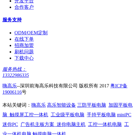
开发平台
合作客户
服务支持
ODM/OEM定制
在线下单
招商加盟
刷机问题
下载中心
服务热线：
13322986335
嗨高乐
--深圳前海高乐科技有限公司 版权所有 2017
粤ICP备
19006116
号
本站关键词：
嗨高乐
高乐智能设备
三防平板电脑
加固平板电
脑
触摸屏工控一体机
工业级平板电脑
手持平板电脑
miniPC
迷你PC
广告机主板方案
迷你电脑主机
工控一体机电脑
工
业一体机电脑
触摸电脑一体机