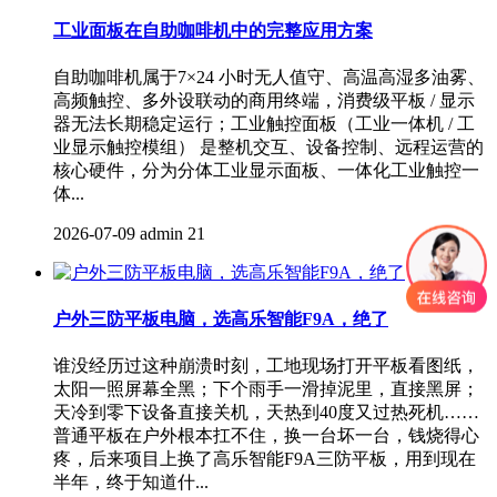
工业面板在自助咖啡机中的完整应用方案
自助咖啡机属于7×24 小时无人值守、高温高湿多油雾、
高频触控、多外设联动的商用终端，消费级平板 / 显示
器无法长期稳定运行；工业触控面板（工业一体机​ / 工
业显示触控模组） 是整机交互、设备控制、远程运营的
核心硬件，分为分体工业显示面板、一体化工业触控一
体...
2026-07-09
admin
21
户外三防平板电脑，选高乐智能F9A，绝了
谁没经历过这种崩溃时刻，工地现场打开平板看图纸，
太阳一照屏幕全黑；下个雨手一滑掉泥里，直接黑屏；
天冷到零下设备直接关机，天热到40度又过热死机……
普通平板在户外根本扛不住，换一台坏一台，钱烧得心
疼，后来项目上换了高乐智能F9A三防平板，用到现在
半年，终于知道什...