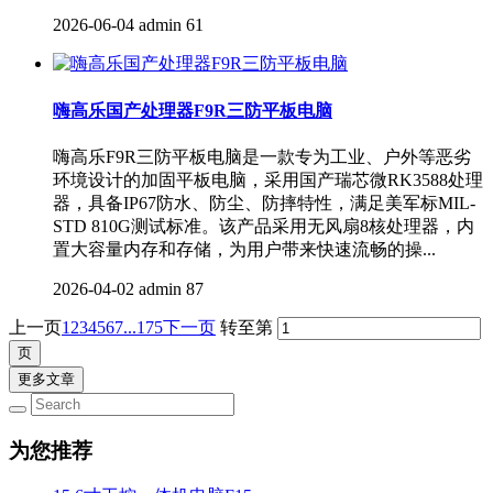
2026-06-04
admin
61
嗨高乐国产处理器F9R三防平板电脑
嗨高乐F9R三防平板电脑​是一款专为工业、户外等恶劣
环境设计的加固平板电脑，采用国产瑞芯微RK3588处理
器，具备IP67防水、防尘、防摔特性，满足美军标MIL-
STD 810G测试标准。该产品采用无风扇8核处理器，内
置大容量内存和存储，为用户带来快速流畅的操...
2026-04-02
admin
87
上一页
1
2
3
4
5
6
7
...175
下一页
转至第
更多文章
为您推荐