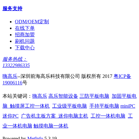
服务支持
ODM/OEM定制
在线下单
招商加盟
刷机问题
下载中心
服务热线：
13322986335
嗨高乐
--深圳前海高乐科技有限公司 版权所有 2017
粤ICP备
19006116
号
本站关键词：
嗨高乐
高乐智能设备
三防平板电脑
加固平板电
脑
触摸屏工控一体机
工业级平板电脑
手持平板电脑
miniPC
迷你PC
广告机主板方案
迷你电脑主机
工控一体机电脑
工
业一体机电脑
触摸电脑一体机
Powered by
MetInfo
5.3.19