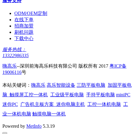
服务支持
ODM/OEM定制
在线下单
招商加盟
刷机问题
下载中心
服务热线：
13322986335
嗨高乐
--深圳前海高乐科技有限公司 版权所有 2017
粤ICP备
19006116
号
本站关键词：
嗨高乐
高乐智能设备
三防平板电脑
加固平板电
脑
触摸屏工控一体机
工业级平板电脑
手持平板电脑
miniPC
迷你PC
广告机主板方案
迷你电脑主机
工控一体机电脑
工
业一体机电脑
触摸电脑一体机
Powered by
MetInfo
5.3.19