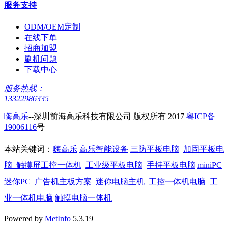
服务支持
ODM/OEM定制
在线下单
招商加盟
刷机问题
下载中心
服务热线：
13322986335
嗨高乐
--深圳前海高乐科技有限公司 版权所有 2017
粤ICP备
19006116
号
本站关键词：
嗨高乐
高乐智能设备
三防平板电脑
加固平板电
脑
触摸屏工控一体机
工业级平板电脑
手持平板电脑
miniPC
迷你PC
广告机主板方案
迷你电脑主机
工控一体机电脑
工
业一体机电脑
触摸电脑一体机
Powered by
MetInfo
5.3.19