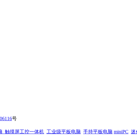
06116
号
脑
触摸屏工控一体机
工业级平板电脑
手持平板电脑
miniPC
迷