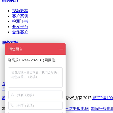
案例实力
视频教程
客户案例
检测证书
开发平台
合作客户
服务支持
请您留言
ODM/OEM定制
在线下单
嗨高乐13244728273（同微信）
招商加盟
刷机问题
下载中心
服务热线：
13322986335
嗨高乐
--深圳前海高乐科技有限公司 版权所有 2017
粤ICP备190
本站关键词：
嗨高乐
高乐智能设备
三防平板电脑
加固平板电