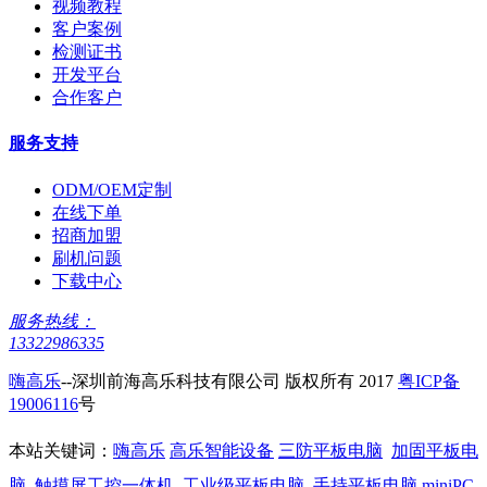
视频教程
客户案例
检测证书
开发平台
合作客户
服务支持
ODM/OEM定制
在线下单
招商加盟
刷机问题
下载中心
服务热线：
13322986335
嗨高乐
--深圳前海高乐科技有限公司 版权所有 2017
粤ICP备
19006116
号
本站关键词：
嗨高乐
高乐智能设备
三防平板电脑
加固平板电
脑
触摸屏工控一体机
工业级平板电脑
手持平板电脑
miniPC