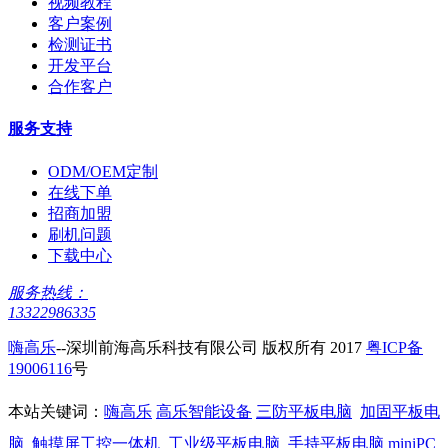
视频教程
客户案例
检测证书
开发平台
合作客户
服务支持
ODM/OEM定制
在线下单
招商加盟
刷机问题
下载中心
服务热线：
13322986335
嗨高乐
--深圳前海高乐科技有限公司 版权所有 2017
粤ICP备
19006116
号
本站关键词：
嗨高乐
高乐智能设备
三防平板电脑
加固平板电
脑
触摸屏工控一体机
工业级平板电脑
手持平板电脑
miniPC