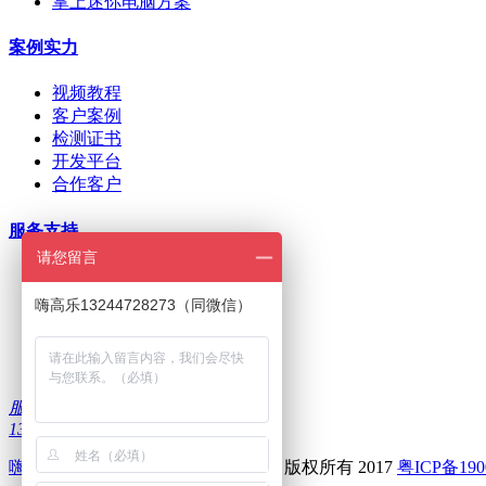
掌上迷你电脑方案
案例实力
视频教程
客户案例
检测证书
开发平台
合作客户
服务支持
请您留言
ODM/OEM定制
在线下单
嗨高乐13244728273（同微信）
招商加盟
刷机问题
下载中心
服务热线：
13322986335
嗨高乐
--深圳前海高乐科技有限公司 版权所有 2017
粤ICP备190