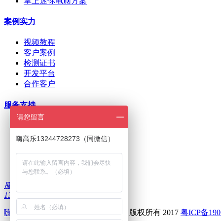
掌上迷你电脑方案
案例实力
视频教程
客户案例
检测证书
开发平台
合作客户
服务支持
请您留言
ODM/OEM定制
在线下单
嗨高乐13244728273（同微信）
招商加盟
刷机问题
下载中心
服务热线：
13322986335
嗨高乐
--深圳前海高乐科技有限公司 版权所有 2017
粤ICP备190