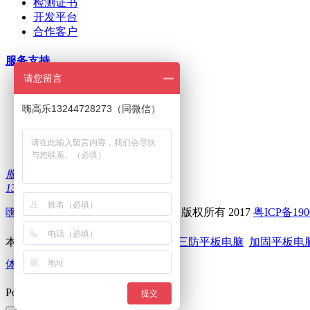
检测证书
开发平台
合作客户
服务支持
请您留言
ODM/OEM定制
在线下单
嗨高乐13244728273（同微信）
招商加盟
刷机问题
下载中心
服务热线：
13322986335
嗨高乐
--深圳前海高乐科技有限公司 版权所有 2017
粤ICP备190
本站关键词：
嗨高乐
高乐智能设备
三防平板电脑
加固平板电
体机电脑
触摸电脑一体机
Powered by
MetInfo
5.3.19
提交