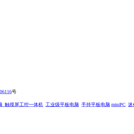
06116
号
脑
触摸屏工控一体机
工业级平板电脑
手持平板电脑
miniPC
迷