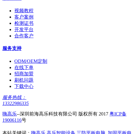
视频教程
客户案例
检测证书
开发平台
合作客户
服务支持
ODM/OEM定制
在线下单
招商加盟
刷机问题
下载中心
服务热线：
13322986335
嗨高乐
--深圳前海高乐科技有限公司 版权所有 2017
粤ICP备
19006116
号
本站关键词：
嗨高乐
高乐智能设备
三防平板电脑
加固平板电