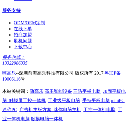
服务支持
ODM/OEM定制
在线下单
招商加盟
刷机问题
下载中心
服务热线：
13322986335
嗨高乐
--深圳前海高乐科技有限公司 版权所有 2017
粤ICP备
19006116
号
本站关键词：
嗨高乐
高乐智能设备
三防平板电脑
加固平板电
脑
触摸屏工控一体机
工业级平板电脑
手持平板电脑
miniPC
迷你PC
广告机主板方案
迷你电脑主机
工控一体机电脑
工
业一体机电脑
触摸电脑一体机