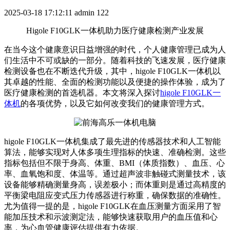
2025-03-18 17:12:11
admin
122
Higole F10GLK一体机助力医疗健康检测产业发展
在当今这个健康意识日益增强的时代，个人健康管理已成为人
们生活中不可或缺的一部分。随着科技的飞速发展，医疗健康
检测设备也在不断迭代升级，其中，higole F10GLK一体机以
其卓越的性能、全面的检测功能以及便捷的操作体验，成为了
医疗健康检测的首选机器。本文将深入探讨
higole F10GLK一
体机
的各项优势，以及它如何改变我们的健康管理方式。
higole F10GLK一体机集成了最先进的传感器技术和人工智能
算法，能够实现对人体多项生理指标的快速、准确检测。这些
指标包括但不限于身高、体重、BMI（体质指数）、血压、心
率、血氧饱和度、体温等。通过超声波非触碰式测量技术，该
设备能够精确测量身高，误差极小；而体重则是通过高精度的
平衡梁电阻应变式压力传感器进行称重，确保数据的准确性。
尤为值得一提的是，higole F10GLK在血压测量方面采用了智
能加压技术和示波测定法，能够快速获取用户的血压值和心
率，为心血管健康评估提供有力依据。