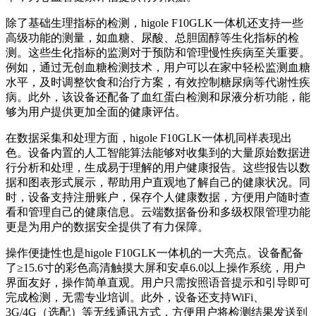
除了基础生理指标的检测，higole F10GLK一体机还支持一些
高级功能的测量，如血糖、尿酸、总胆固醇等生化指标的检
测。这些生化指标的监测对于预防和管理慢性疾病至关重要。
例如，通过无创血糖检测技术，用户可以在家中轻松监测血糖
水平，及时调整饮食和治疗方案，有效控制糖尿病等代谢性疾
病。此外，该设备还配备了血红蛋白检测和尿液分析功能，能
够为用户提供更加全面的健康评估。
在数据采集和处理方面，higole F10GLK一体机同样表现出
色。设备内置的人工智能算法能够对收集到的大量原始数据进
行分析和处理，生成易于理解的用户健康报告。这些报告以数
据和图表形式展示，帮助用户直观地了解自己的健康状况。同
时，设备支持注册账户，保存个人健康数据，方便用户随时查
看和管理自己的健康信息。云端数据备份和多级权限管理功能
更是为用户的数据安全提供了有力保障。
操作便捷性也是higole F10GLK一体机的一大亮点。设备配备
了≥15.6寸的彩色高清触摸大屏和安卓6.0以上操作系统，用户
界面友好，操作简单直观。用户只需按照语音提示和引导即可
完成检测，无需专业培训。此外，设备还支持WiFi、
3G/4G（选配）等无线通讯方式，方便用户将检测结果发送到