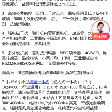
导致死机，故障率比消费屏降低 27% 以上。
3：高频公共触控：日均上千次点击，面板采用莫氏 7 级钢化
玻璃，5000 万次触控寿命；湿手、带一次性手套仍精准识
别，抗油污误触。
4：强电磁干扰：咖啡机内置研磨电机、加热管、水泵，启停
产生电磁杂波；工业面板带隔离电路、EMC 抗干扰设计，不
会出现触控漂移、屏幕闪屏。
5：多外设扩展：需对接扫码器、NFC 读卡器、4G/WiFi、称
重传感器、温控模块、小票打印、门锁，工业面板自带
RS232/RS485/USB/ 网口，无需额外转接板。
嗨高乐工业控制面板专为自助咖啡机标准定制与设计
7 寸-15.6寸小型
桌面一体机
（嵌入式一体机）；7 寸
1024×600（行业通用）；15.6 寸 1920×1080 高端立式，10 点
触控屏，油污极重场景可选四线电阻屏，支持厚手套操作，前
面板 IP65，钢化玻璃，全贴合工艺防屏幕内部起雾，室内
300~400cd/㎡；临街 / 半户外≥600cd/㎡高亮，带感光自动调
光，强制无风扇金属被动散热，杜绝蒸汽粉尘堆积故障，