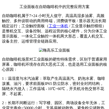
工业面板在自助咖啡机中的完整应用方案
自助咖啡机属于7×24 小时无人值守、高温高湿多油雾、高频
触控、多外设联动的商用终端，消费级平板 / 显示器无法长期
稳定运行；工业触控面板（
工业一体机
/ 工业显示触控模组）
是整机交互、设备控制、远程运营的核心硬件，分为分体工业
显示面板、一体化工业触控一体机两大形态，覆盖人机交互、
设备主控、运维管理全链路应用。
自助咖啡机场景对工业面板的硬性特殊需求，区别于普通家用
屏幕，咖啡机环境存在四大恶劣工况，也是选用工业面板的核
心原因：
1：温湿度与水汽油雾：萃取产生高温蒸汽、奶泡水雾、咖啡
泼溅、油污，要求前面板IP65 防尘防水，密封全封闭结构，
隔绝水汽侵入；工作温域 - 10℃~60℃，开关机冷热交替不花
屏、不起雾。
2：长期不间断运行：写字楼、园区、商场设备全年无休，工
业背光寿命≥50000 小时，无风扇被动散热，避免粉尘堵散热