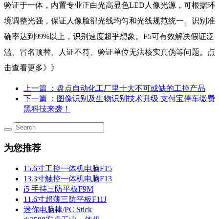
验证于一体，内置专业正白光高显色LED人像光源，可根据环
境调整光强，保证人像脸部光线均匀和光线规范统一。识别准
确率达到99%以上，识别速度超乎想象。F5可有效解决假证泛
滥、冒名顶替、人证不符、验证单位无法核实真伪等问题。点
击查看更多》》
上一篇
：盘点自动化工厂里十大不可或缺的工控产品
下一篇
：图像识别及生物识别技术升级 支付宝停车缴费
黑科技来袭！
为您推荐
15.6寸工控一体机电脑F15
13.3寸触控一体机电脑F13
i5 手持三防平板F9M
11.6寸超薄三防平板F11J
迷你电脑棒/PC Stick