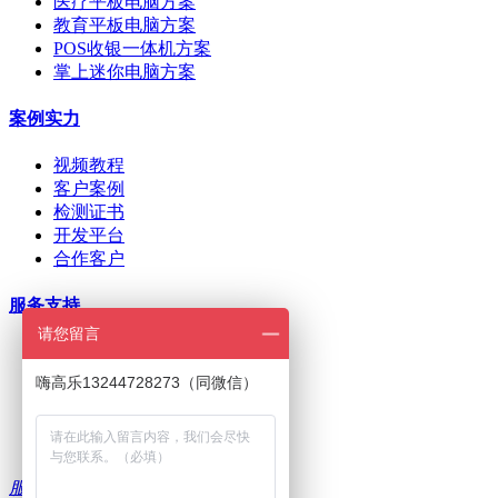
医疗平板电脑方案
教育平板电脑方案
POS收银一体机方案
掌上迷你电脑方案
案例实力
视频教程
客户案例
检测证书
开发平台
合作客户
服务支持
请您留言
ODM/OEM定制
在线下单
嗨高乐13244728273（同微信）
招商加盟
刷机问题
下载中心
服务热线：