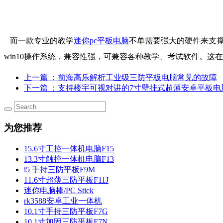
而一款专业的教学
迷你pc平板电脑
不单需要强大的硬件来支撑
win10操作系统，兼容性强，可兼容各种教学、考试软件。
上一篇
：前海高乐解析工业级三防平板电脑常见的故障
下一篇
：支持楼宇可视对讲的7寸壁挂式超薄安卓平板电
为您推荐
15.6寸工控一体机电脑F15
13.3寸触控一体机电脑F13
i5 手持三防平板F9M
11.6寸超薄三防平板F11J
迷你电脑棒/PC Stick
rk3588安卓工业一体机
10.1寸手持三防平板F7G
10.1寸加固三防平板F7N