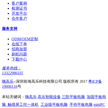
客户案例
检测证书
开发平台
合作客户
服务支持
ODM/OEM定制
在线下单
招商加盟
刷机问题
下载中心
服务热线：
13322986335
嗨高乐
--深圳前海高乐科技有限公司 版权所有 2017
粤ICP备
19006116
号
本站关键词：
嗨高乐
高乐智能设备
三防平板电脑
加固平板电
脑
触摸屏工控一体机
工业级平板电脑
手持平板电脑
miniPC