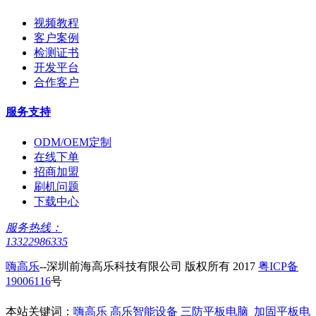
视频教程
客户案例
检测证书
开发平台
合作客户
服务支持
ODM/OEM定制
在线下单
招商加盟
刷机问题
下载中心
服务热线：
13322986335
嗨高乐
--深圳前海高乐科技有限公司 版权所有 2017
粤ICP备
19006116
号
本站关键词：
嗨高乐
高乐智能设备
三防平板电脑
加固平板电