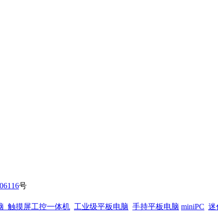
06116
号
脑
触摸屏工控一体机
工业级平板电脑
手持平板电脑
miniPC
迷