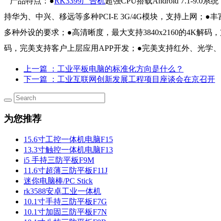
产品特点：●
RK3399广告机
超强CPU搭载Android 7.1-9
持华为、中兴、移远等多种PCI-E 3G/4G模块，支持上网；●丰富的
多种外设的要求；●高清晰度，最大支持3840x2160的4K解码，
码，完美支持客户上层应用APP开发；●完美支持红外、光学
上一篇
：工业平板电脑的标准化方向是什么？
下一篇
：工业互联网创新发展工程项目座谈会在京召开
为您推荐
15.6寸工控一体机电脑F15
13.3寸触控一体机电脑F13
i5 手持三防平板F9M
11.6寸超薄三防平板F11J
迷你电脑棒/PC Stick
rk3588安卓工业一体机
10.1寸手持三防平板F7G
10.1寸加固三防平板F7N