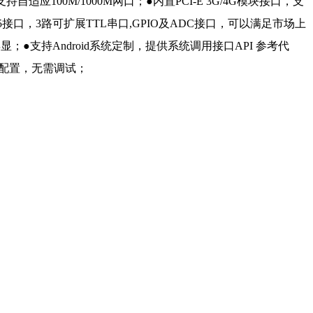
●支持自适应100M/1000M网口；●内置PCI-E 3G/4G模块接口，支
路485接口，3路可扩展TTL串口,GPIO及ADC接口，可以满足市场上
显；●支持Android系统定制，提供系统调用接口API 参考代
D配置，无需调试；