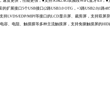
.0系统，速度更快，性能更强；●支持5G&2.4G双频段WIFI,蓝牙4.0；
扩展接口5个USB接口(2路USB3.0 OTG，+3路USB2.0)1
支持LVDS/EDP/MIPI等接口的LCD显示屏、裁剪屏，支持双屏异
、电容、电阻、触摸膜等多种主流触摸屏，支持免驱触摸屏的HI