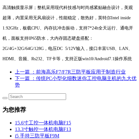
高清触摸显示屏；整机采用现代科技感与时尚感紧贴融合设计，美观
超薄，内置采用无风扇设计，性能稳定，散热好，英特尔Intel inside
1.92GHz，板载CPU、内存抗冲击振动，支持7*24h全天运行、通电开
机，面板支持IP65防水，大内存固态硬盘搭配：
2G/4G+32G/64G/128G，电压DC 5/12V输入，接口丰富USB、LAN、
HDMI、音频、Rs232、TF卡等，支持正版win10/Android7.1操作系统
上一篇
：前海高乐F7/F7R三防平板应用于制造行业
下一篇
：传统PC小型化细数迷你工控电脑主机的九大优
势
为您推荐
15.6寸工控一体机电脑F15
13.3寸触控一体机电脑F13
i5 手持三防平板F9M