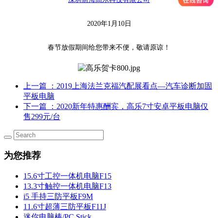
2020年1月10日
春节放假期间给您带来不便，敬请原谅！
上一篇
：2019上海法兰克福汽配展看点—汽车诊断加固
平板电脑
下一篇
：2020新年特惠酬宾，高乐7寸安卓平板电脑仅
售299元/台
为您推荐
15.6寸工控一体机电脑F15
13.3寸触控一体机电脑F13
i5 手持三防平板F9M
11.6寸超薄三防平板F11J
迷你电脑棒/PC Stick