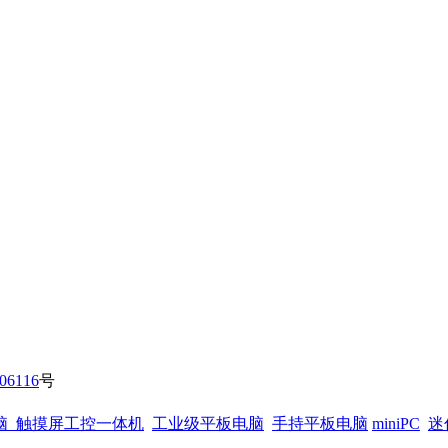
06116
号
脑
触摸屏工控一体机
工业级平板电脑
手持平板电脑
miniPC
迷