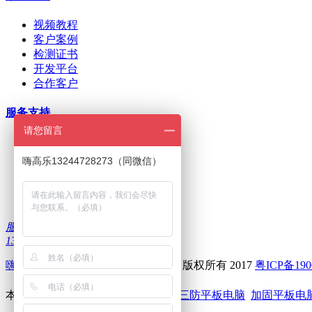
视频教程
客户案例
检测证书
开发平台
合作客户
服务支持
请您留言
ODM/OEM定制
在线下单
嗨高乐13244728273（同微信）
招商加盟
刷机问题
下载中心
服务热线：
13322986335
嗨高乐
--深圳前海高乐科技有限公司 版权所有 2017
粤ICP备190
本站关键词：
嗨高乐
高乐智能设备
三防平板电脑
加固平板电