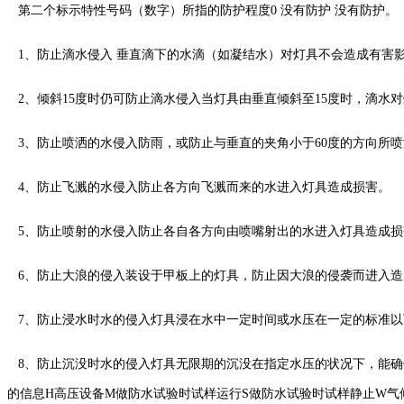
第二个标示特性号码（数字）所指的防护程度0 没有防护 没有防护。
1、防止滴水侵入 垂直滴下的水滴（如凝结水）对灯具不会造成有害
2、倾斜15度时仍可防止滴水侵入当灯具由垂直倾斜至15度时，滴水
3、防止喷洒的水侵入防雨，或防止与垂直的夹角小于60度的方向所
4、防止飞溅的水侵入防止各方向飞溅而来的水进入灯具造成损害。
5、防止喷射的水侵入防止各自各方向由喷嘴射出的水进入灯具造成损
6、防止大浪的侵入装设于甲板上的灯具，防止因大浪的侵袭而进入造
7、防止浸水时水的侵入灯具浸在水中一定时间或水压在一定的标准以
8、防止沉没时水的侵入灯具无限期的沉没在指定水压的状况下，能确保
的信息H高压设备M做防水试验时试样运行S做防水试验时试样静止W气