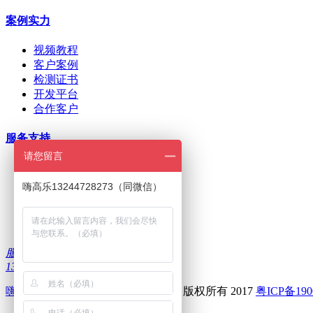
案例实力
视频教程
客户案例
检测证书
开发平台
合作客户
服务支持
请您留言
ODM/OEM定制
在线下单
嗨高乐13244728273（同微信）
招商加盟
刷机问题
下载中心
服务热线：
13322986335
嗨高乐
--深圳前海高乐科技有限公司 版权所有 2017
粤ICP备190