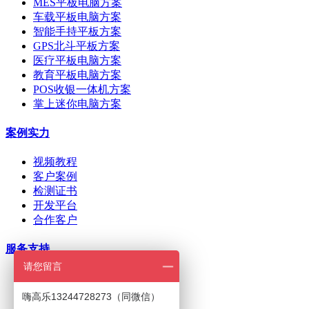
MES平板电脑方案
车载平板电脑方案
智能手持平板方案
GPS北斗平板方案
医疗平板电脑方案
教育平板电脑方案
POS收银一体机方案
掌上迷你电脑方案
案例实力
视频教程
客户案例
检测证书
开发平台
合作客户
服务支持
请您留言
ODM/OEM定制
在线下单
嗨高乐13244728273（同微信）
招商加盟