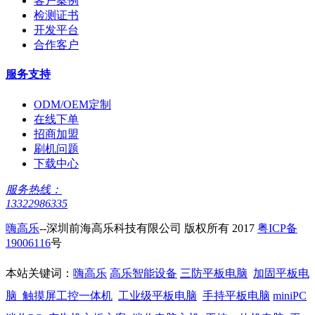
客户案例
检测证书
开发平台
合作客户
服务支持
ODM/OEM定制
在线下单
招商加盟
刷机问题
下载中心
服务热线：
13322986335
嗨高乐
--深圳前海高乐科技有限公司 版权所有 2017
粤ICP备
19006116
号
本站关键词：
嗨高乐
高乐智能设备
三防平板电脑
加固平板电
脑
触摸屏工控一体机
工业级平板电脑
手持平板电脑
miniPC