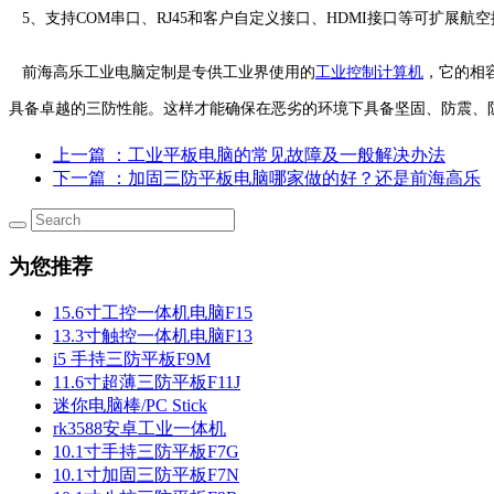
5、支持COM串口、RJ45和客户自定义接口、HDMI接口等可扩展
前海高乐工业电脑定制是专供工业界使用的
工业控制计算机
，它的相
具备卓越的三防性能。这样才能确保在恶劣的环境下具备坚固、防震、
上一篇
：工业平板电脑的常见故障及一般解决办法
下一篇
：加固三防平板电脑哪家做的好？还是前海高乐
为您推荐
15.6寸工控一体机电脑F15
13.3寸触控一体机电脑F13
i5 手持三防平板F9M
11.6寸超薄三防平板F11J
迷你电脑棒/PC Stick
rk3588安卓工业一体机
10.1寸手持三防平板F7G
10.1寸加固三防平板F7N