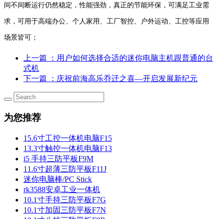
间不间断运行仍然稳定，性能强劲，真正的节能环保，可满足工业需
求，可用于高端办公、个人家用、工厂智控、户外运动、工控等应用
场景皆可；
上一篇
：用户如何选择合适的迷你电脑主机跟普通的台
式机
下一篇
：庆祝前海高乐乔迁之喜—开启发展新纪元
为您推荐
15.6寸工控一体机电脑F15
13.3寸触控一体机电脑F13
i5 手持三防平板F9M
11.6寸超薄三防平板F11J
迷你电脑棒/PC Stick
rk3588安卓工业一体机
10.1寸手持三防平板F7G
10.1寸加固三防平板F7N