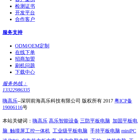
检测证书
开发平台
合作客户
服务支持
ODM/OEM定制
在线下单
招商加盟
刷机问题
下载中心
服务热线：
13322986335
嗨高乐
--深圳前海高乐科技有限公司 版权所有 2017
粤ICP备
19006116
号
本站关键词：
嗨高乐
高乐智能设备
三防平板电脑
加固平板电
脑
触摸屏工控一体机
工业级平板电脑
手持平板电脑
miniPC