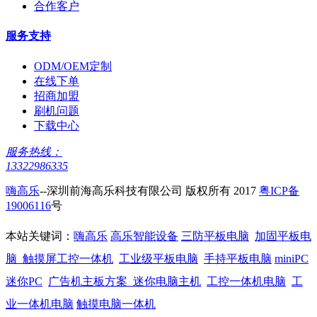
合作客户
服务支持
ODM/OEM定制
在线下单
招商加盟
刷机问题
下载中心
服务热线：
13322986335
嗨高乐
--深圳前海高乐科技有限公司 版权所有 2017
粤ICP备
19006116
号
本站关键词：
嗨高乐
高乐智能设备
三防平板电脑
加固平板电
脑
触摸屏工控一体机
工业级平板电脑
手持平板电脑
miniPC
迷你PC
广告机主板方案
迷你电脑主机
工控一体机电脑
工
业一体机电脑
触摸电脑一体机