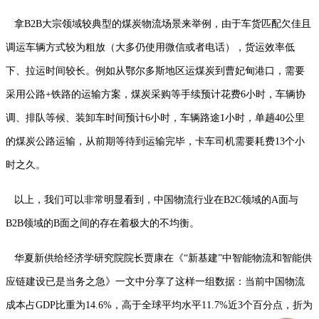
拿B2B大宗领域较典型的煤炭物流场景来举例，由于车货匹配欠佳且
调运车辆方式较为粗放（大多仍使用微信或者电话），货运效率低
下、拉运时间较长。例如从鄂尔多斯地区运煤炭到曹妃甸港口，需要
采用公路+铁路的运输方案，煤炭采购等手续预计花费6小时，车辆协
调、排队等候、装卸车时间预计6小时，车辆路途1小时，单趟40公里
的煤炭公路运输，从前期等待到运输完毕，卡车司机需要耗费13个小
时之久。
以上，我们可以非常明显看到，中国物流行业在B2C领域的A面与
B2B领域的B面之间的存在着极大的不均衡。
华夏新供给经济学研究院院长贾康在《“新基建”中智能物流和智能供
应链建设已是当务之急》一文中分享了这样一组数据：当前中国物流
成本占GDP比重为14.6%，高于全球平均水平11.7%近3个百分点，折为