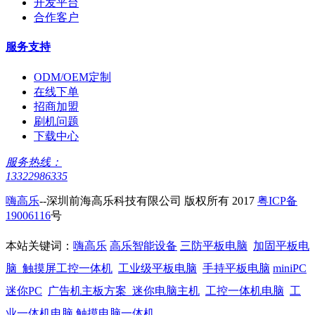
开发平台
合作客户
服务支持
ODM/OEM定制
在线下单
招商加盟
刷机问题
下载中心
服务热线：
13322986335
嗨高乐
--深圳前海高乐科技有限公司 版权所有 2017
粤ICP备
19006116
号
本站关键词：
嗨高乐
高乐智能设备
三防平板电脑
加固平板电
脑
触摸屏工控一体机
工业级平板电脑
手持平板电脑
miniPC
迷你PC
广告机主板方案
迷你电脑主机
工控一体机电脑
工
业一体机电脑
触摸电脑一体机