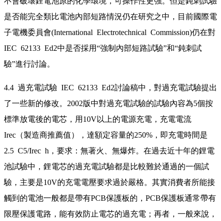
不會破壞鋰電池原的化學環境，可操作性更強。但是鈍刺試驗
是否能完全類比電池內部短路情況仍在研究之中，目前國際電
子電機委員會(International Electrotechnical Commission)仍在對
IEC 62133 Ed2中是否採用“強制內部短路試驗”和“鈍刺試
驗”進行討論。
4.4 過充電試驗 IEC 62133 Ed2討論稿中，對過充電試驗提出
了一些新的修改。2002版中對過充電試驗的試驗內容為5個按
標準放電後的電芯，用10V以上的電源充電，充電電流
Irec（製造商推薦值），達額定容量的250%，即充電時間是
2.5 C5/Irec h，要求：無著火、無爆炸。在過去近十年的鋰電
池試驗中，鋰電芯的過充電試驗都是比較難於通過的一個試
驗，主要是10V的充電電壓要求過於嚴格。其實消費者所能接
觸到的電池一般都是帶有PCB保護板的，PCB保護板通常帶有
限壓保護電路，能有效防止電芯的過充電；再者，一般來說，