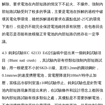
解除。要求電池在內部短路的情況下不起火、不爆炸。強制內
部短路試驗受到了較多的爭議，主要是電池在拆解的過程中破
壞其電化學環境，雖然拆解過程要求在露點低於-25℃的環境
下進行，但是仍不能完全保證電池維持原有狀態，在包卷回去
的電芯是否能有效模擬正常電池的內部短路仍然存在一定爭
議。
4.3 鈍刺試驗IEC 62133 Ed2討論稿中提出來一個鈍刺試驗項
目（Blunt nail crush），其試驗內容有些類似強制內部短路試
驗，用一根硬度不小於SKD-11級、直徑3.2mm的圓頭鋼針，
0.1mm/sec的速度擠壓電池，當電壓降達到100mV時停止加
壓，當樣品冷卻到室溫±10時試驗停止。鈍刺試驗也是針對電
池內部短路現象而提出來的，在試驗條件和設計理念上都與強
制內部短路試驗有很多類似之處，其優點是不需要拆解電池，