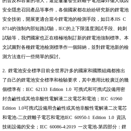
的普及和容量的增大，還是屢屢發生鋰離子電池爆炸傷人或因
安全隱患召回產品等事件，各個國家都在紛紛研究新的鋰電池
安全技術，開展更適合當今鋰電池的檢測手段，如日本JIS C
8714的強制內部短路試驗，IEC的上下限溫度測試手段、鈍刺
試驗等，我們國家也正在積極地制訂新的鋰電池強制標準。本
文試圖對各種鋰電池檢測標準作一個歸納，並對鋰電池新的檢
測方法進行一些簡單的探討。
2. 鋰電池安全標準目前全世界許多的國家和國際組織都推出
了自己的鋰電池安全標準和檢驗要求，其中應用比較廣泛的幾
個標準有：IEC 62133 Edition 1.0 可擕式和可擕式設備用密
封含鹼性或其他非酸性電解液二次電芯和電池；IEC 61960
Edition 1.0可擕式設備用含鹼性或其他非酸性電解液二次電芯
和電池-二次鋰離子電芯和電池IEC 60950-1 Edition 1.0 資訊
技術設備的安全；IEC 60086-4:2019 一次電池-第四部分：鋰