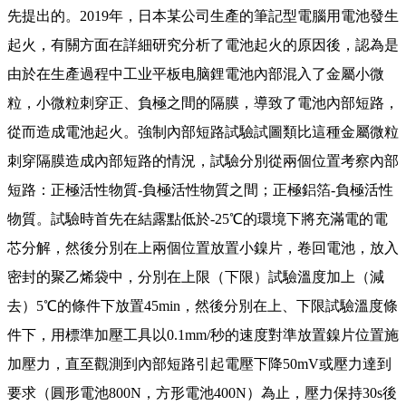
先提出的。2019年，日本某公司生產的筆記型電腦用電池發生
起火，有關方面在詳細研究分析了電池起火的原因後，認為是
由於在生產過程中
工业平板电脑
鋰電池內部混入了金屬小微
粒，小微粒刺穿正、負極之間的隔膜，導致了電池內部短路，
從而造成電池起火。強制內部短路試驗試圖類比這種金屬微粒
刺穿隔膜造成內部短路的情況，試驗分別從兩個位置考察內部
短路：正極活性物質-負極活性物質之間；正極鋁箔-負極活性
物質。試驗時首先在結露點低於-25℃的環境下將充滿電的電
芯分解，然後分別在上兩個位置放置小鎳片，卷回電池，放入
密封的聚乙烯袋中，分別在上限（下限）試驗溫度加上（減
去）5℃的條件下放置45min，然後分別在上、下限試驗溫度條
件下，用標準加壓工具以0.1mm/秒的速度對準放置鎳片位置施
加壓力，直至觀測到內部短路引起電壓下降50mV或壓力達到
要求（圓形電池800N，方形電池400N）為止，壓力保持30s後