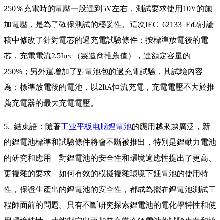
250％充電時的電壓一般達到5V左右，測試要求使用10V的施
加電壓，是為了確保測試的穩妥性。這次IEC 62133 Ed2討論
稿中修改了針對電芯的過充電試驗條件：按標準放電後的電
芯，充電電流2.5Irec（製造商推薦值），達額定容量的
250%；另外還增加了對電池包的過充電試驗，其試驗內容
為：標準放電後的電池，以2ItA恒流充電，充電電壓不大於推
薦充電器的最大充電電壓。
5. 結束語：隨著
工业平板电脑
鋰電池
的應用越來越廣泛，新
的鋰電池標準和試驗條件將會不斷被推出，特別是鋰動力電池
的研究和應用，對鋰電池的安全性和環境適應性提出了更高、
更複雜的要求，如何有效的模擬複雜環境下鋰電池的使用特
性，保證生產出的鋰電池的安全性，都成為擺在鋰電池測試工
程師面前的問題。只有不斷研究探索鋰電池的電化學特性和使