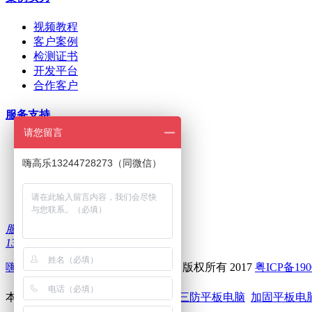
视频教程
客户案例
检测证书
开发平台
合作客户
服务支持
请您留言
ODM/OEM定制
在线下单
嗨高乐13244728273（同微信）
招商加盟
刷机问题
下载中心
服务热线：
13322986335
嗨高乐
--深圳前海高乐科技有限公司 版权所有 2017
粤ICP备190
本站关键词：
嗨高乐
高乐智能设备
三防平板电脑
加固平板电