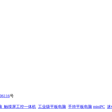
06116
号
脑
触摸屏工控一体机
工业级平板电脑
手持平板电脑
miniPC
迷