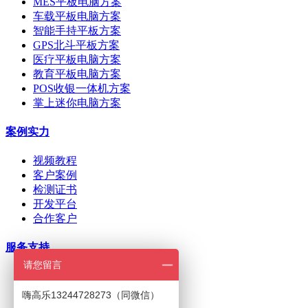
MES平板电脑方案
车载平板电脑方案
智能手持平板方案
GPS北斗平板方案
医疗平板电脑方案
教育平板电脑方案
POS收银一体机方案
掌上迷你电脑方案
案例实力
视频教程
客户案例
检测证书
开发平台
合作客户
服务支持
请您留言
ODM/OEM定制
在线下单
嗨高乐13244728273（同微信）
招商加盟