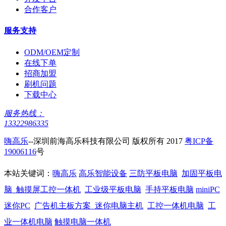
合作客户
服务支持
ODM/OEM定制
在线下单
招商加盟
刷机问题
下载中心
服务热线：
13322986335
嗨高乐
--深圳前海高乐科技有限公司 版权所有 2017
粤ICP备
19006116
号
本站关键词：
嗨高乐
高乐智能设备
三防平板电脑
加固平板电
脑
触摸屏工控一体机
工业级平板电脑
手持平板电脑
miniPC
迷你PC
广告机主板方案
迷你电脑主机
工控一体机电脑
工
业一体机电脑
触摸电脑一体机