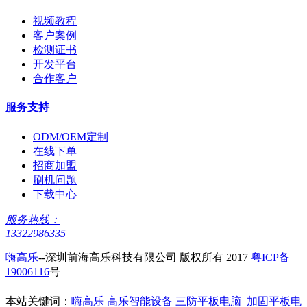
视频教程
客户案例
检测证书
开发平台
合作客户
服务支持
ODM/OEM定制
在线下单
招商加盟
刷机问题
下载中心
服务热线：
13322986335
嗨高乐
--深圳前海高乐科技有限公司 版权所有 2017
粤ICP备
19006116
号
本站关键词：
嗨高乐
高乐智能设备
三防平板电脑
加固平板电