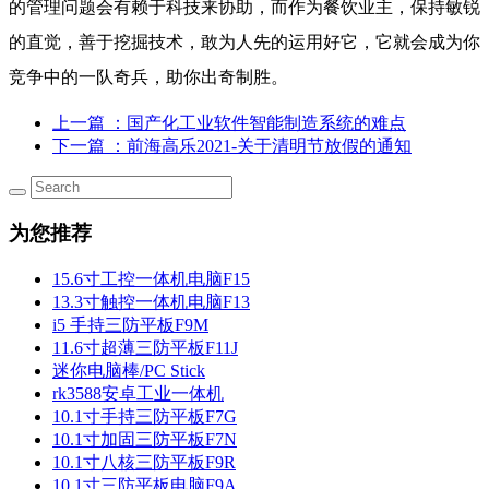
的管理问题会有赖于科技来协助，而作为餐饮业主，保持敏锐
的直觉，善于挖掘技术，敢为人先的运用好它，它就会成为你
竞争中的一队奇兵，助你出奇制胜。
上一篇
：国产化工业软件智能制造系统的难点
下一篇
：前海高乐2021-关于清明节放假的通知
为您推荐
15.6寸工控一体机电脑F15
13.3寸触控一体机电脑F13
i5 手持三防平板F9M
11.6寸超薄三防平板F11J
迷你电脑棒/PC Stick
rk3588安卓工业一体机
10.1寸手持三防平板F7G
10.1寸加固三防平板F7N
10.1寸八核三防平板F9R
10.1寸三防平板电脑F9A