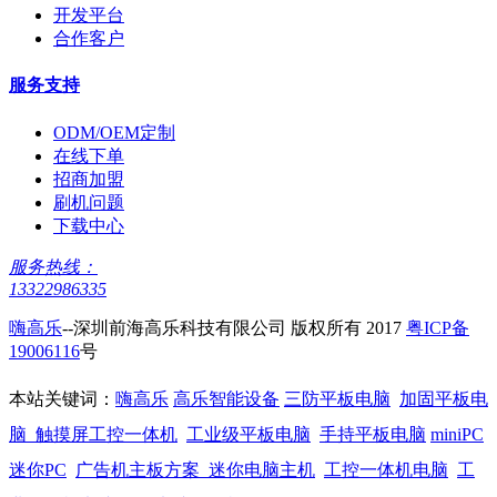
开发平台
合作客户
服务支持
ODM/OEM定制
在线下单
招商加盟
刷机问题
下载中心
服务热线：
13322986335
嗨高乐
--深圳前海高乐科技有限公司 版权所有 2017
粤ICP备
19006116
号
本站关键词：
嗨高乐
高乐智能设备
三防平板电脑
加固平板电
脑
触摸屏工控一体机
工业级平板电脑
手持平板电脑
miniPC
迷你PC
广告机主板方案
迷你电脑主机
工控一体机电脑
工