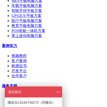
MES平板电脑方案
车载平板电脑方案
智能手持平板方案
GPS北斗平板方案
医疗平板电脑方案
教育平板电脑方案
POS收银一体机方案
掌上迷你电脑方案
案例实力
视频教程
客户案例
检测证书
开发平台
合作客户
服务支持
请您留言
ODM/OEM定制
在线下单
嗨高乐13244728273（同微信）
招商加盟