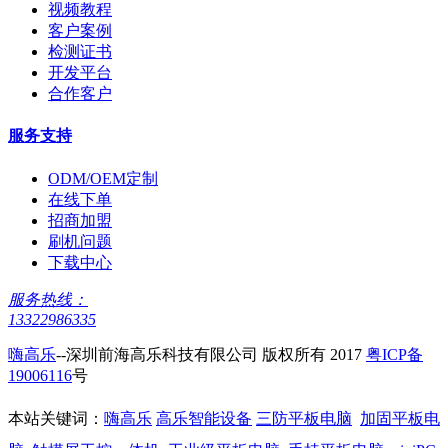
视频教程
客户案例
检测证书
开发平台
合作客户
服务支持
ODM/OEM定制
在线下单
招商加盟
刷机问题
下载中心
服务热线：
13322986335
嗨高乐
--深圳前海高乐科技有限公司 版权所有 2017
粤ICP备
19006116
号
本站关键词：
嗨高乐
高乐智能设备
三防平板电脑
加固平板电