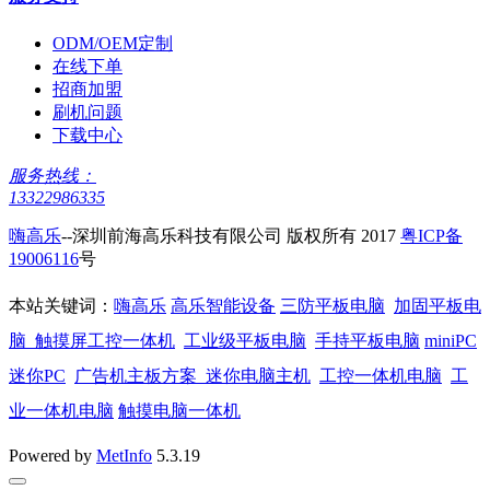
ODM/OEM定制
在线下单
招商加盟
刷机问题
下载中心
服务热线：
13322986335
嗨高乐
--深圳前海高乐科技有限公司 版权所有 2017
粤ICP备
19006116
号
本站关键词：
嗨高乐
高乐智能设备
三防平板电脑
加固平板电
脑
触摸屏工控一体机
工业级平板电脑
手持平板电脑
miniPC
迷你PC
广告机主板方案
迷你电脑主机
工控一体机电脑
工
业一体机电脑
触摸电脑一体机
Powered by
MetInfo
5.3.19