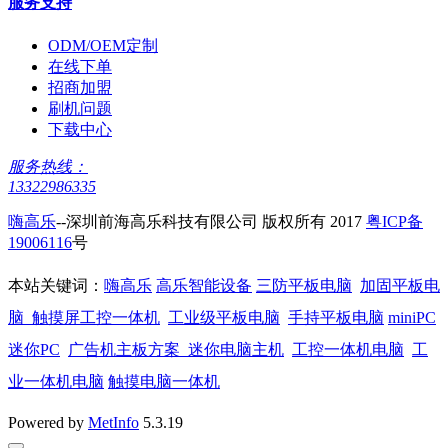
服务支持
ODM/OEM定制
在线下单
招商加盟
刷机问题
下载中心
服务热线：
13322986335
嗨高乐
--深圳前海高乐科技有限公司 版权所有 2017
粤ICP备
19006116
号
本站关键词：
嗨高乐
高乐智能设备
三防平板电脑
加固平板电
脑
触摸屏工控一体机
工业级平板电脑
手持平板电脑
miniPC
迷你PC
广告机主板方案
迷你电脑主机
工控一体机电脑
工
业一体机电脑
触摸电脑一体机
Powered by
MetInfo
5.3.19