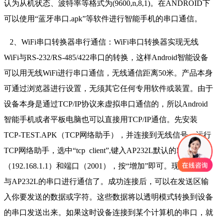
认为从机状态、波特率等格式为(9600,n,8,1)。在ANDROID下
可以使用“蓝牙串口.apk”等软件进行智能手机的串口通信。
2、WiFi串口转换器串行通信：WiFi串口转换器实现无线
WiFi与RS-232/RS-485/422串口的转换，这样Android智能设备
可以用无线WiFi进行串口通信，无线通信距离50米。产品本身
可通过浏览器进行设置，无须其它任何专用软件或装置。由于
设备本身是通过TCP/IP协议来虚拟串口通信的，所以Android
智能手机或者平板电脑也可以直接用TCP/IP通信。先安装
TCP-TEST.APK（TCP网络助手），并连接到无线信号。运行
TCP网络助手，选中“tcp client”,键入AP232L默认的IP地址
（192.168.1.1）和端口（2001），按“增加”即可。现在就可以
与AP232L的串口进行通信了。成功连接后，可以在发送区输
入你要发送的数据或字符。这些数据将以透明模式转换到设备
的串口发送出来。如果这时设备连接到某个计算机的串口，就