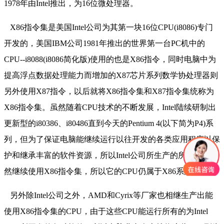
1978年由Intel推出，为16位微处理器。
X86指令集是美国Intel公司为其第一块16位CPU(i8086)专门
开发的，美国IBM公司1981年推出的世界第一台PC机中的
CPU--i8088(i8086简化版)使用的也是X86指令，同时电脑中为
提高浮点数据处理能力而增加的X87芯片系列数学协处理器则
另外使用X87指令，以后就将X86指令集和X87指令集统称为
X86指令集。虽然随着CPU技术的不断发展，Intel陆续研制出
更新型的i80386、i80486直到今天的Pentium 4(以下简为P4)系
列，但为了保证电脑能继续运行以往开发的各类应用程序以保
护和继承丰富的软件资源，所以Intel公司所生产的所有CPU仍
然继续使用X86指令集，所以它的CPU仍属于X86系列。
另外除Intel公司之外，AMD和Cyrix等厂家也相继生产出能
使用X86指令集的CPU，由于这些CPU能运行所有的为Intel