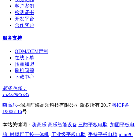
客户案例
检测证书
开发平台
合作客户
服务支持
ODM/OEM定制
在线下单
招商加盟
刷机问题
下载中心
服务热线：
13322986335
嗨高乐
--深圳前海高乐科技有限公司 版权所有 2017
粤ICP备
19006116
号
本站关键词：
嗨高乐
高乐智能设备
三防平板电脑
加固平板电
脑
触摸屏工控一体机
工业级平板电脑
手持平板电脑
miniPC