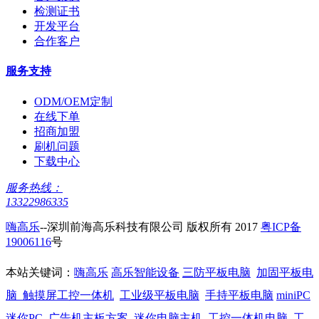
检测证书
开发平台
合作客户
服务支持
ODM/OEM定制
在线下单
招商加盟
刷机问题
下载中心
服务热线：
13322986335
嗨高乐
--深圳前海高乐科技有限公司 版权所有 2017
粤ICP备
19006116
号
本站关键词：
嗨高乐
高乐智能设备
三防平板电脑
加固平板电
脑
触摸屏工控一体机
工业级平板电脑
手持平板电脑
miniPC
迷你PC
广告机主板方案
迷你电脑主机
工控一体机电脑
工