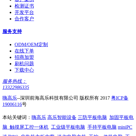
检测证书
开发平台
合作客户
服务支持
ODM/OEM定制
在线下单
招商加盟
刷机问题
下载中心
服务热线：
13322986335
嗨高乐
--深圳前海高乐科技有限公司 版权所有 2017
粤ICP备
19006116
号
本站关键词：
嗨高乐
高乐智能设备
三防平板电脑
加固平板电
脑
触摸屏工控一体机
工业级平板电脑
手持平板电脑
miniPC